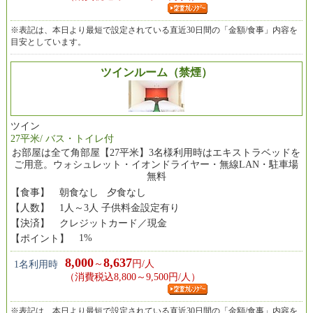
※表記は、本日より最短で設定されている直近30日間の「金額/食事」内容を
目安としています。
ツインルーム（禁煙）
ツイン
27平米/ バス・トイレ付
お部屋は全て角部屋【27平米】3名様利用時はエキストラベッドを
ご用意。ウォシュレット・イオンドライヤー・無線LAN・駐車場
無料
【食事】
朝食なし 夕食なし
【人数】
1人～3人 子供料金設定有り
【決済】
クレジットカード／現金
1%
【ポイント】
8,000
8,637
～
円/人
1名利用時
（消費税込8,800～9,500円/人）
※表記は、本日より最短で設定されている直近30日間の「金額/食事」内容を