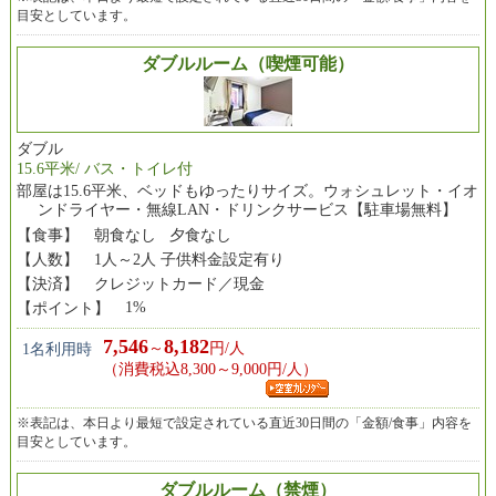
目安としています。
ダブルルーム（喫煙可能）
ダブル
15.6平米/ バス・トイレ付
部屋は15.6平米、ベッドもゆったりサイズ。ウォシュレット・イオ
ンドライヤー・無線LAN・ドリンクサービス【駐車場無料】
【食事】
朝食なし 夕食なし
【人数】
1人～2人 子供料金設定有り
【決済】
クレジットカード／現金
1%
【ポイント】
7,546
8,182
～
円/人
1名利用時
（消費税込8,300～9,000円/人）
※表記は、本日より最短で設定されている直近30日間の「金額/食事」内容を
目安としています。
ダブルルーム（禁煙）