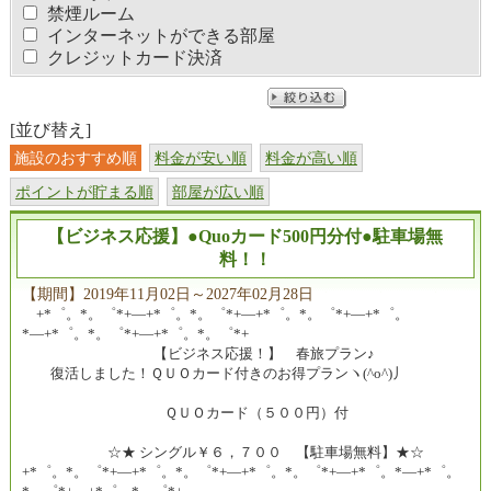
禁煙ルーム
インターネットができる部屋
クレジットカード決済
[並び替え]
施設のおすすめ順
料金が安い順
料金が高い順
ポイントが貯まる順
部屋が広い順
【ビジネス応援】●Quoカード500円分付●駐車場無
料！！
【期間】2019年11月02日～2027年02月28日
+*゜。*。゜*+―+*゜。*。゜*+―+*゜。*。゜*+―+*゜。
*―+*゜。*。゜*+―+*゜。*。゜*+
【ビジネス応援！】 春旅プラン♪
復活しました！ＱＵＯカード付きのお得プランヽ(^o^)丿
ＱＵＯカード（５００円）付
☆★ シングル￥６，７００ 【駐車場無料】★☆
+*゜。*。゜*+―+*゜。*。゜*+―+*゜。*。゜*+―+*゜。*―+*゜。