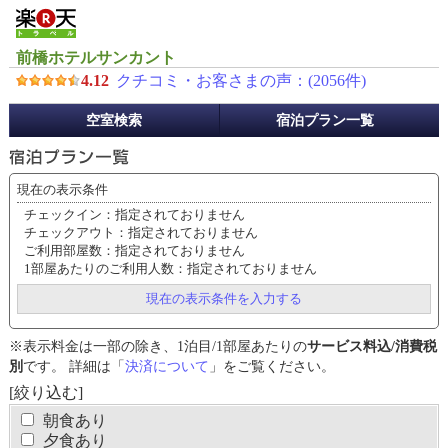
前橋ホテルサンカント
4.12
クチコミ・お客さまの声：(
2056
件)
予
空室検索
宿泊プラン一覧
約
メ
ニ
現在の表示条件
ュ
チェックイン：指定されておりません
ー
チェックアウト：指定されておりません
ご利用部屋数：指定されておりません
1部屋あたりのご利用人数：指定されておりません
現在の表示条件を入力する
※表示料金は一部の除き、1泊目/1部屋あたりの
サービス料込/消費税
別
です。 詳細は「
決済について
」をご覧ください。
[絞り込む]
朝食あり
夕食あり