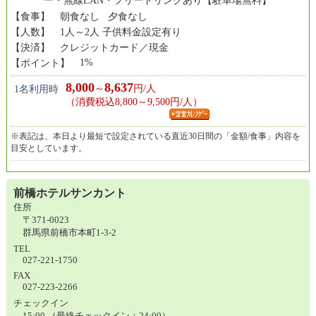
ー・無線LAN・フリードリンクあり【駐車場無料】
【食事】
朝食なし 夕食なし
【人数】
1人～2人 子供料金設定有り
【決済】
クレジットカード／現金
1%
【ポイント】
8,000
8,637
～
円/人
1名利用時
（消費税込8,800～9,500円/人）
※表記は、本日より最短で設定されている直近30日間の「金額/食事」内容を
目安としています。
前橋ホテルサンカント
住所
〒371-0023
群馬県前橋市本町1-3-2
TEL
027-221-1750
FAX
027-223-2266
チェックイン
15:00 （最終チェックイン：24:00）