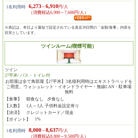
6,273
6,910
～
円/人
1名利用時
（消費税込6,900～7,600円/人）
※表記は、本日より最短で設定されている直近30日間の「金額/食事」内容を
目安としています。
ツインルーム(喫煙可能）
ツイン
27平米/ バス・トイレ付
お部屋は全て角部屋【27平米】3名様利用時はエキストラベッドを
ご用意。ウォシュレット・イオンドライヤー・無線LAN・駐車場
無料
【食事】
朝食なし 夕食なし
【人数】
1人～3人 子供料金設定有り
【決済】
クレジットカード／現金
1%
【ポイント】
8,000
8,637
～
円/人
1名利用時
（消費税込8,800～9,500円/人）