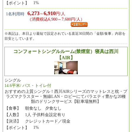
1%
【ポイント】
6,273
6,910
～
円/人
1名利用時
（消費税込6,900～7,600円/人）
※表記は、本日より最短で設定されている直近30日間の「金額/食事」内容を
目安としています。
コンフォートシングルルーム(禁煙室）寝具は西川
【AIR】
シングル
14.6平米/ バス・トイレ付
おすすめの上質シングル！西川AIRシリーズのマットレスと枕・プ
ラズマクラスター・無線LAN・ロビーにてバラエティ豊かな20種
類のドリンクサービス【駐車場無料】
【食事】
朝食なし 夕食なし
【人数】
1人 子供料金設定有り
【決済】
クレジットカード／現金
1%
【ポイント】