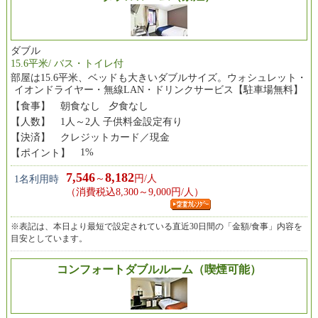
ダブル
15.6平米/ バス・トイレ付
部屋は15.6平米、ベッドも大きいダブルサイズ。ウォシュレット・
イオンドライヤー・無線LAN・ドリンクサービス【駐車場無料】
【食事】
朝食なし 夕食なし
【人数】
1人～2人 子供料金設定有り
【決済】
クレジットカード／現金
1%
【ポイント】
7,546
8,182
～
円/人
1名利用時
（消費税込8,300～9,000円/人）
※表記は、本日より最短で設定されている直近30日間の「金額/食事」内容を
目安としています。
コンフォートダブルルーム（喫煙可能）