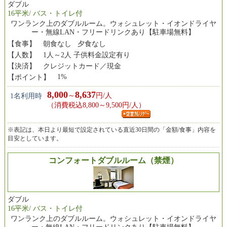
ダブル
16平米/ バス・トイレ付
ワンランク上のダブルルーム。ウォシュレット・イオンドライヤ
ー・無線LAN・フリードリンクあり【駐車場無料】
【食事】
朝食なし 夕食なし
【人数】
1人～2人 子供料金設定有り
【決済】
クレジットカード／現金
1%
【ポイント】
8,000
8,637
～
円/人
1名利用時
（消費税込8,800～9,500円/人）
※表記は、本日より最短で設定されている直近30日間の「金額/食事」内容を
目安としています。
コンフォートダブルルーム（禁煙）
ダブル
16平米/ バス・トイレ付
ワンランク上のダブルルーム。ウォシュレット・イオンドライヤ