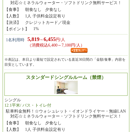
対応☆ミネラルウォーター・ソフトドリンク無料サービス！
【食事】
朝食なし 夕食なし
【人数】
1人 子供料金設定有り
【決済】
クレジットカード／現金
1%
【ポイント】
5,819
6,455
～
円/人
1名利用時
（消費税込6,400～7,100円/人）
※表記は、本日より最短で設定されている直近30日間の「金額/食事」内容を
目安としています。
スタンダードシングルルーム（禁煙）
シングル
12.1平米/ バス・トイレ付
駐車料金無料！☆ウォシュレット・イオンドライヤー・無線LAN
対応☆ミネラルウォーター・ソフトドリンク無料サービス！
【食事】
朝食なし 夕食なし
【人数】
1人 子供料金設定有り