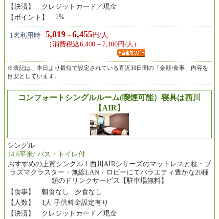
【決済】
クレジットカード／現金
1%
【ポイント】
5,819
6,455
～
円/人
1名利用時
（消費税込6,400～7,100円/人）
※表記は、本日より最短で設定されている直近30日間の「金額/食事」内容を
目安としています。
コンフォートシングルルーム(喫煙可能）寝具は西川
【AIR】
シングル
14.6平米/ バス・トイレ付
おすすめの上質シングル！西川AIRシリーズのマットレスと枕・プ
ラズマクラスター・無線LAN・ロビーにてバラエティ豊かな20種
類のドリンクサービス【駐車場無料】
【食事】
朝食なし 夕食なし
【人数】
1人 子供料金設定有り
【決済】
クレジットカード／現金