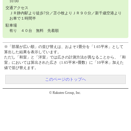
10:00
交通アクセス
ＪＲ静内駅より徒歩7分／苫小牧よりＪＲ９０分／新千歳空港より
お車で１時間半
駐車場
有り ４０台 無料 先着順
※「部屋が広い順」の並び替えは、およそ1畳分を「1.65平米」として
算出した結果を表示しています。
ただし「和室」と「洋室」では広さの計測方法が異なることから、「和
室」においては算出された広さ（1.65平米×畳数）に「10平米」加えた
値で並び替えます。
このページのトップへ
© Rakuten Group, Inc.