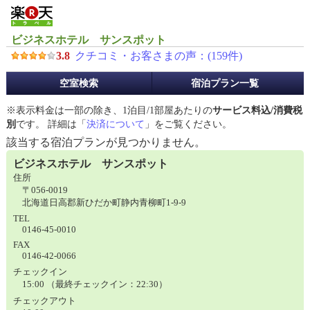
ビジネスホテル サンスポット
3.8
クチコミ・お客さまの声：(
159
件)
予
空室検索
宿泊プラン一覧
約
メ
※表示料金は一部の除き、1泊目/1部屋あたりの
サービス料込/消費税
ニ
別
です。 詳細は「
決済について
」をご覧ください。
ュ
該当する宿泊プランが見つかりません。
ー
ビジネスホテル サンスポット
住所
〒056-0019
北海道日高郡新ひだか町静内青柳町1-9-9
TEL
0146-45-0010
FAX
0146-42-0066
チェックイン
15:00 （最終チェックイン：22:30）
チェックアウト